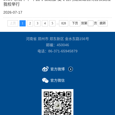
我校举行
2026-07-17
...
上页
1
2
3
4
5
828
下页
到第
页
跳转
河南省 郑州市 郑东新区 金水东路156号
邮编：450046
电话：
86-371-65945879
官方微博
官方微信