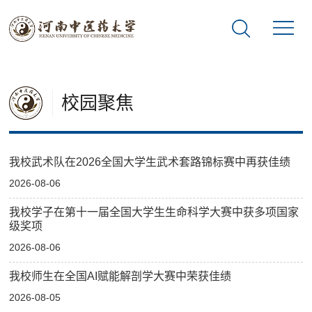
校园聚焦
我校武术队在2026全国大学生武术套路锦标赛中再获佳绩
2026-08-06
我校学子在第十一届全国大学生生命科学大赛中获多项国家
级奖项
2026-08-06
我校师生在全国AI赋能解剖学大赛中荣获佳绩
2026-08-05