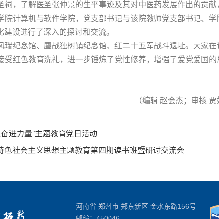
圣祠，了解医圣张仲景的生平事迹及其对中医药发展作出的贡献
学院计算机与软件学院，党支部书记与该院教师党支部书记、学
化建设进行了深入的探讨和交流。
凤瑞纪念馆、鏖战独树镇纪念馆、红二十五军战斗遗址。大家在
接受红色教育洗礼，进一步锤炼了党性修养，增强了爱党爱国的
（编辑 赵会杰；审核 贾
取奋进力量”主题教育党日活动
特色社会主义思想主题教育第四期读书班暨研讨交流会
河南省 郑州市 郑东新区 金水东路156号
邮编：450046