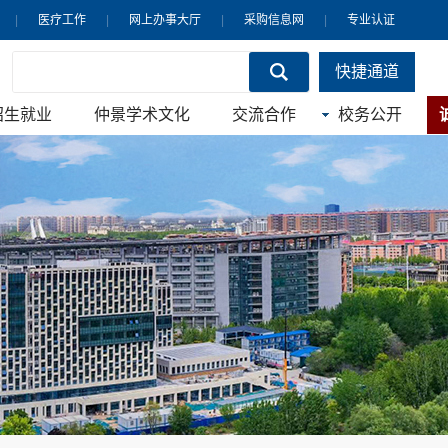
|
医疗工作
|
网上办事大厅
|
采购信息网
|
专业认证
快捷通道
招生就业
仲景学术文化
交流合作
校务公开