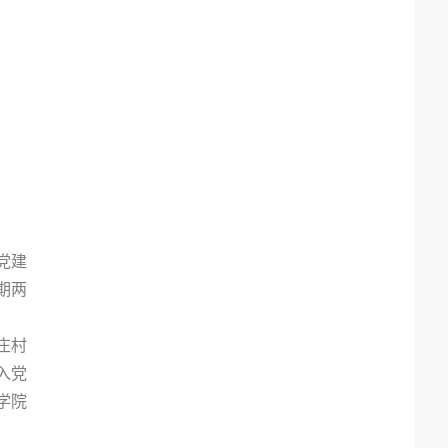
党建
期两
庄村
入党
学院