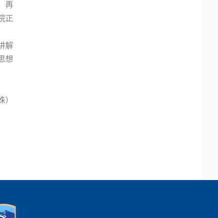
，再
院正
讲解
思想
姝）