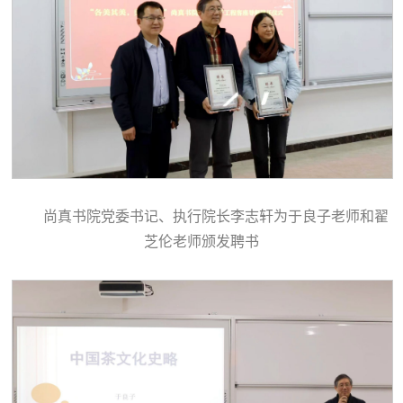
尚真书院党委书记、执行院长李志轩为于良子老师和翟
芝伦老师颁发聘书