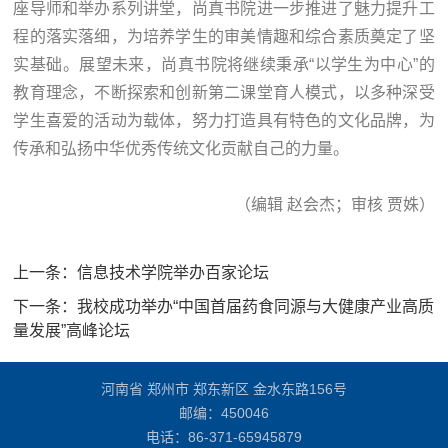
座导师和举办系列讲堂，尚真书院进一步推进了魅力提升工
程的落实落细，为培养学生的审美情趣和综合素质奠定了坚
实基础。展望未来，尚真书院将继续秉承“以学生为中心”的
教育理念，不断探索和创新第二课堂育人模式，以多种深受
学生喜爱的活动为载体，努力打造具有特色的文化品牌，为
传承和弘扬中华优秀传统文化贡献自己的力量。
（编辑 赵会杰；审核 贾姝）
上一条：
信息技术学院举办百家论坛
下一条：
我校成功举办“中国首届药食同源与大健康产业高质
量发展”高峰论坛
河南省 郑州市 郑东新区 金水东路156号
邮编：450046
电话：
86-371-65945879