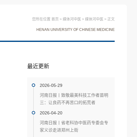
您所在位置
首页
>
媒体河中医
>
媒体河中医
>
正文
HENAN UNIVERSITY OF CHINESE MEDICINE
最近更新
2026-05-29
河南日报丨致敬最美科技工作者苗明
三：让良药不再苦口的拓荒者
2026-04-20
河南日报丨省老科协中医药专委会专
家义诊走进郑州上街