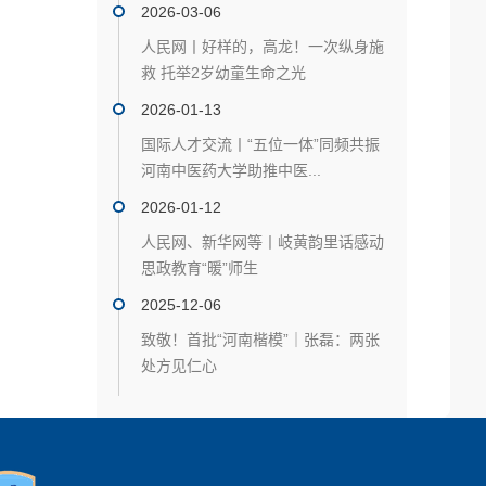
2026-03-06
人民网丨好样的，高龙！一次纵身施
救 托举2岁幼童生命之光
2026-01-13
国际人才交流丨“五位一体”同频共振
河南中医药大学助推中医...
2026-01-12
人民网、新华网等丨岐黄韵里话感动
思政教育“暖”师生
2025-12-06
致敬！首批“河南楷模”｜张磊：两张
处方见仁心