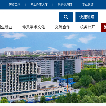
|
医疗工作
|
网上办事大厅
|
采购信息网
|
专业认证
快捷通道
招生就业
仲景学术文化
交流合作
校务公开