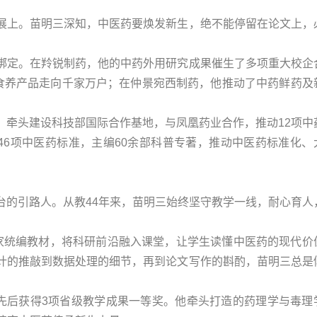
展上。苗明三深知，中医药要焕发新生，绝不能停留在论文上，
绑定。在羚锐制药，他的中药外用研究成果催生了多项重大校企
疗食养产品走向千家万户；在仲景宛西制药，他推动了中药鲜药及
，牵头建设科技部国际合作基地，与凤凰药业合作，推动12项中
46项中医药标准，主编60余部科普专著，推动中医药标准化、
台的引路人。从教44年来，苗明三始终坚守教学一线，耐心育人
家统编教材，将科研前沿融入课堂，让学生读懂中医药的现代价
计的推敲到数据处理的细节，再到论文写作的斟酌，苗明三总是
，先后获得3项省级教学成果一等奖。他牵头打造的药理学与毒理