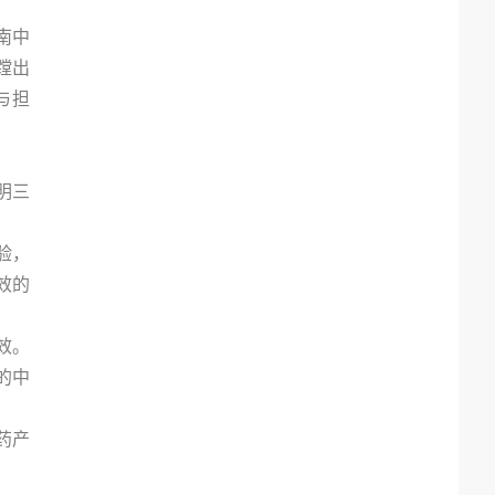
南中
蹚出
与担
明三
验，
效的
效。
的中
药产