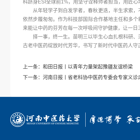
科跻身ESI全球前1%，用坚守诠释师者担当，用匠
从年轻学子到白发学者，春秋更迭，半生求索，
依然步履匆匆。作为科技部国际合作基地主任和多个
来能让中药的芬芳在每一次呼吸间守护健康，让一日
择一事，终一生。苗明三以毕生心血扎根科研、
古老中医药绽放时代芳华，书写了新时代中医药人守
上一条：
和田日报丨以青年力量架起豫疆友谊桥梁
下一条：
河南日报丨省老科协中医药专委会专家义诊