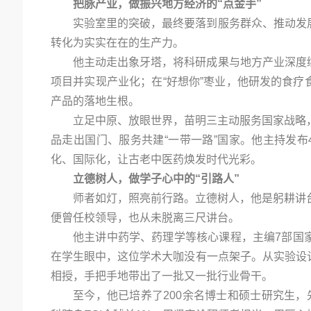
把脉产业，做振兴地方经济的“点金手”
实验室里的突破，最终要落到服务群众、推动发
转化为实实在在的生产力。
他主动走出象牙塔，将科研成果与地方产业深度
项目并实现产业化；在“好想你”枣业，他研发的食
产品的落地生根。
立足中原、放眼世界，苗明三主动服务国家战略
品走出国门、服务共建“一带一路”国家。他主持发布
化、国际化，让古老中医药焕发时代光彩。
立德树人，做学子心中的“引路人”
师者如灯，照亮前行路。立德树人，他是躬耕讲
便曾任校领导，也从未脱离三尺讲台。
他主讲中药学、药理学等核心课程，主编7部国
在学生眼中，这位学术大咖没有一点架子。从实验设
相授，手把手地带出了一批又一批行业骨干。
至今，他已培养了200余名博士和硕士研究生