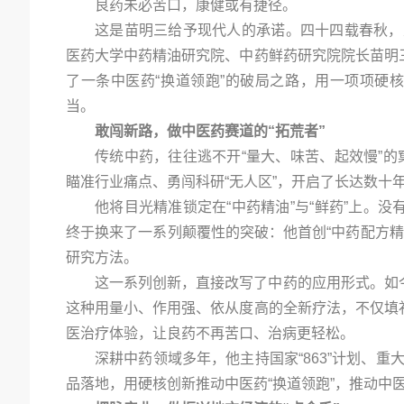
良药未必苦口，康健或有捷径。
这是苗明三给予现代人的承诺。四十四载春秋，从
医药大学中药精油研究院、中药鲜药研究院院长苗明
了一条中医药“换道领跑”的破局之路，用一项项硬
当。
敢闯新路，做中医药赛道的“拓荒者”
传统中药，往往逃不开“量大、味苦、起效慢”的
瞄准行业痛点、勇闯科研“无人区”，开启了长达数十
他将目光精准锁定在“中药精油”与“鲜药”上。
终于换来了一系列颠覆性的突破：他首创“中药配方精油
研究方法。
这一系列创新，直接改写了中药的应用形式。如
这种用量小、作用强、依从度高的全新疗法，不仅填
医治疗体验，让良药不再苦口、治病更轻松。
深耕中药领域多年，他主持国家“863”计划、重
品落地，用硬核创新推动中医药“换道领跑”，推动中