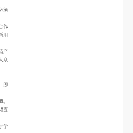
必须
合作
新用
药产
大众
，即
值。
倾囊
学学