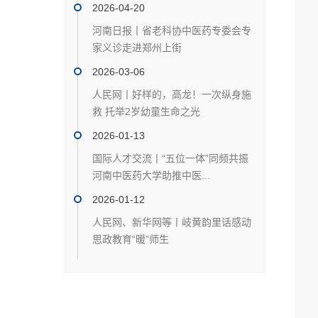
2026-04-20
河南日报丨省老科协中医药专委会专
家义诊走进郑州上街
2026-03-06
人民网丨好样的，高龙！一次纵身施
救 托举2岁幼童生命之光
2026-01-13
国际人才交流丨“五位一体”同频共振
河南中医药大学助推中医...
2026-01-12
人民网、新华网等丨岐黄韵里话感动
思政教育“暖”师生