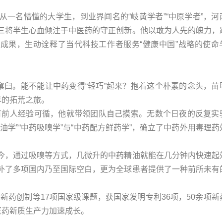
一名懵懂的大学生，到业界闻名的“岐黄学者”“中原学者”，河
三将半生心血倾注于中医药的守正创新。他以敢为人先的魄力，
核成果，生动诠释了当代科技工作者服务“健康中国”战略的使命
窠臼。能不能让中药变得“轻巧”起来？抱着这个朴素的念头，苗
年的拓荒之旅。
没有前人经验可循，他就带领团队自己摸索。无数个日夜的反复实
学”“中药吸嗅学”与“中药配方鲜药学”，确立了中药外用毒理药
今，通过吸嗅等方式，几微升的中药精油就能在几分钟内快速起
补了多项国内乃至国际空白，更为全球患者提供了一种前所未有
大新药创制等17项国家级课题，获国家发明专利36项，50余项新
医药新质生产力加速成长。