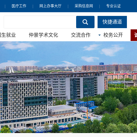
|
医疗工作
|
网上办事大厅
|
采购信息网
|
专业认证
快捷通道
招生就业
仲景学术文化
交流合作
校务公开