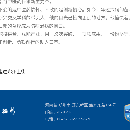
心培育中医药传承新生力量。
不变的是中医药情怀、不改的是创新初心。如今，年过六旬的苗
新兴交叉学科的带头人，他的目光已投向更远的地方。他憧憬着
三餐的食疗成为防病治病的窗口。
深耕讲台、赋能产业，用一次次突破、一项项成果、一份份坚守
正创新、勇毅前行的动人篇章。
走进郑州上街
河南省 郑州市 郑东新区 金水东路156号
邮编：450046
电话：
86-371-65945879