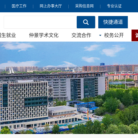
|
医疗工作
|
网上办事大厅
|
采购信息网
|
专业认证
快捷通道
招生就业
仲景学术文化
交流合作
校务公开