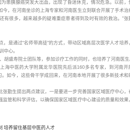
，因为患胰腺癌突发大出血，出现了昏迷休克，情况危急。以前，
如今，在河南坐诊的上海专家和河南医生立刻联合开展了手术治
还有很多，越来越多的疑难重症患者得到及时有效的救治。”张
点，是通过“名师带高徒”的方式，带动区域高层次医学人才培养
培训中心。
队、胡盛寿院士团队等，参加诊疗工作的同时，也培养了河南医生
，上海中医药大学附属龙华医院先后派160多名专家，到河南开
学习。如今，这些骨干学成回来，在河南本地开展了很多新技术和
此张勤生提出两点建议，一是要进一步完善国家区域医疗中心，
强监管和科学评估，以确保国家区域医疗中心建设的质量和效果
制 培养留住基层中医药人才