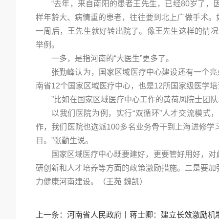
“去年，来自南阳的患者王先生，已经80岁了
样年龄大、病情重的患者，往往要到北上广做手术。
一周后，王先生就好转出院了。像王先生这样的情况
举例。
一多，是指河南的“大医生”更多了。
张勤峰认为，国家区域医疗中心建设还有一个亮
南省12个国家区域医疗中心，也是12所国家级医学
”比如在国家区域医疗中心工作的黄荷凤院士团
以我们医院为例，实行“双循环”人才交流模式
作，我们医院也选派100多名业务骨干到上海进修
目。”张勤生说。
国家区域医疗中心既要建好，更要管好用好，对
研创新和人才培养等方面的政策激励措施。二是要加
力健康河南建设。（王苑 魏凯）
上一条：
河南省人民政府丨蒋士卿：建立长效激励机