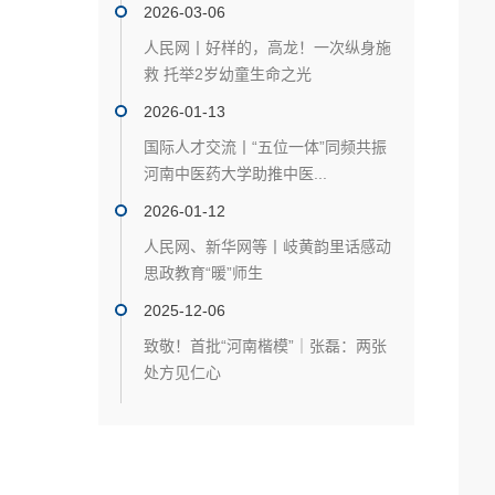
2026-03-06
人民网丨好样的，高龙！一次纵身施
救 托举2岁幼童生命之光
2026-01-13
国际人才交流丨“五位一体”同频共振
河南中医药大学助推中医...
2026-01-12
人民网、新华网等丨岐黄韵里话感动
思政教育“暖”师生
2025-12-06
致敬！首批“河南楷模”｜张磊：两张
处方见仁心