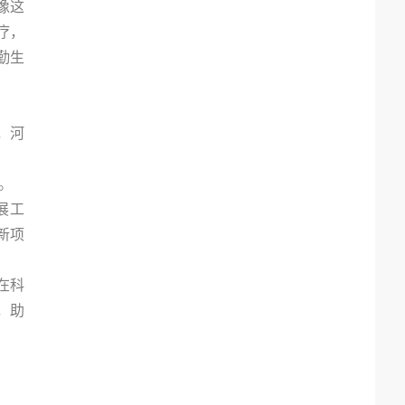
像这
疗，
勤生
，河
。
展工
新项
在科
，助