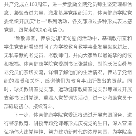
共产党成立103周年，进一步激励全院党员师生坚定理想信
念、凝聚奋进力量，激发基层党组织活力，体育健康学院党
委组织开展庆“七一”系列活动，各支部通过多种形式表达感
党恩、跟党走的决心和信心。
“致敬师者，传承党魂”走访慰问活动中，基础教研室和
学生党支部看望慰问了为学校教育教学事业发展默默耕耘、
无私奉献的老党员、老教师们，并向大家致以最诚挚的问候
和祝福。体育健康学院党委副书记张慧俭、副院长张良舜与
老党员们亲切交流，详细了解他们的生活情况，传达了党组
织的温暖和关怀，感谢他们为教育事业所做出的贡献。同
时，球类教研室党支部、运动健康教研室党支部等通过开展
支部书记讲党课、重温入党誓词等活动，进一步激励党员干
部砥砺初心、接续奋斗。
下一步，体育健康学院党委还将通过开展志愿服务、进
行警示教育、讲授专题党课等形式庆祝党的生日，深入营造
弘扬伟大建党精神、努力建功新时代的浓厚氛围，为学院高