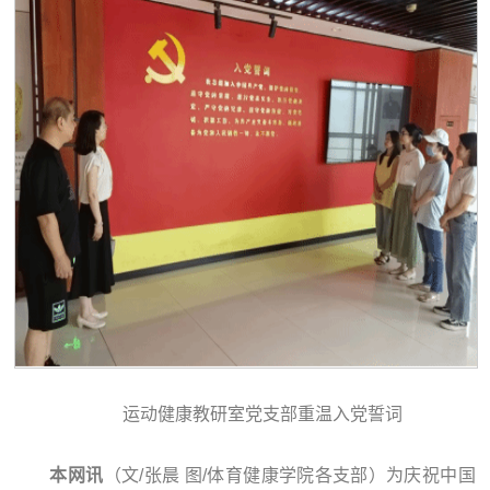
运动健康教研室党支部重温入党誓词
本网讯
（文/张晨 图/体育健康学院各支部）为庆祝中国