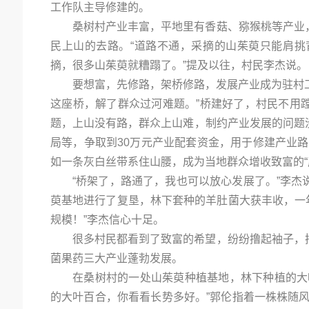
工作队主导修建的。
桑树村产业丰富，平地里有香菇、猕猴桃等产业
民上山的去路。“道路不通，采摘的山茱萸只能肩
摘，很多山茱萸就糟蹋了。”提及以往，村民李杰说。
要想富，先修路，架桥修路，发展产业成为驻村工
这座桥，解了群众过河难题。”桥建好了，村民不用
题，上山没有路，群众上山难，制约产业发展的问题
局等，争取到30万元产业配套资金，用于修建产业路
如一条灰白丝带系住山腰，成为当地群众增收致富的“
“桥架了，路通了，我也可以放心发展了。”李
萸基地进行了复垦，林下套种的羊肚菌大获丰收，一年
规模！”李杰信心十足。
很多村民都看到了致富的希望，纷纷撸起袖子，
菌果药三大产业蓬勃发展。
在桑树村的一处山茱萸种植基地，林下种植的大
的大叶百合，你看看长势多好。”郭伦指着一株株随