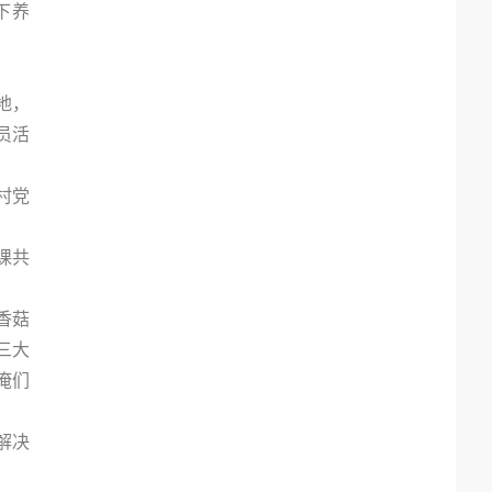
下养
地，
员活
村党
课共
。
香菇
三大
俺们
解决