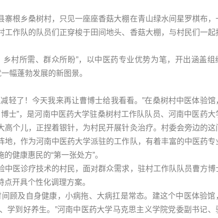
县寨根乡桑树村，只见一座座香菇大棚在青山绿水间星罗棋布，
村工作队的队员们正穿梭于田间地头、香菇大棚，与村民们一起
能、乡村所需、群众所盼”，以中医药专业优势为笔，开出涵盖组
就一幅蓬勃发展的新图景。
显减轻了！今天我来再让曹博士给我看看。”在桑树村中医体验馆
曹博士”，是河南中医药大学驻桑树村工作队队员、河南中医药大
大高个儿，正捏着银针，为村民开展针灸治疗。村委会旁边的这
阵地，作为河南中医药大学派驻的工作队，有着丰富的中医药专
的健康惠民的“第一张处方”。
验中医诊疗技术的村民，面对群众需求，驻村工作队队员曹方博
特点开具个性化调理方案。
时间顾及自身健康，小病拖、大病扛是常态。建这个中医体验馆
、学到好养生。”河南中医药大学马克思主义学院党委副书记、