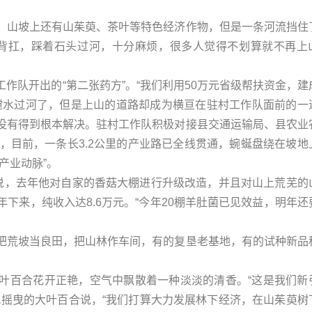
，山坡上还有山茱萸、茶叶等特色经济作物，但是一条河流挡住
挑背扛，踩着石头过河，十分麻烦，很多人觉得不划算就不再上
作队开出的“第二张药方”。“我们利用50万元省级帮扶资金，建
蹚水过河了，但是上山的道路却成为横亘在驻村工作队面前的一
没有得到根本解决。驻村工作队积极对接县交通运输局、县农业
，目前，一条长3.2公里的产业路已全线贯通，蜿蜒盘绕在坡地
产业动脉”。
杰说，去年他对自家的香菇大棚进行升级改造，并且对山上荒芜的
下来，纯收入达8.6万元。“今年20棚羊肚菌已见效益，明年还
把荒坡当良田，把山林作车间，有的复垦老基地，有的试种新品
叶百合花开正艳，空气中飘散着一种淡淡的清香。“这是我们新
风摇曳的大叶百合说，“我们打算大力发展林下经济，在山茱萸树