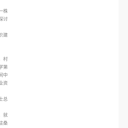
一株
探讨
织建
，村
学第
间中
业资
士总
，就
驻桑