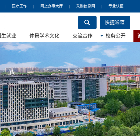
|
医疗工作
|
网上办事大厅
|
采购信息网
|
专业认证
快捷通道
招生就业
仲景学术文化
交流合作
校务公开