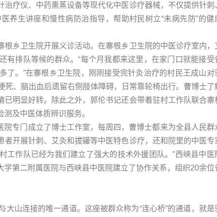
针治疗仪、中药熏蒸设备等现代化中医诊疗器械，不仅提供针刺
医养生讲座和慢性病防治指导，帮助村民树立“未病先防”的健
寨根乡卫生院开展义诊活动。在寨根乡卫生院的中医诊疗室内，
还有排队等候的群众。“每个月我都来这里，在家门口就能接受
多了。”在寨根乡卫生院，刚刚接受完针灸治疗的村民王成山对
脑梗死、脑出血后遗留右侧肢体障碍，日常靠轮椅出行。曹博士了
情已明显好转。除此之外，郭伦书记还会带着驻村工作队联合寨
检测及中医体质辨识服务。
们医院专门成立了博士工作室，每周四，曹博士都来为全县人民群
患者开展针刺、艾灸和拔罐等中医特色诊疗，还和院里的中医专
村工作队已经为我们建立了强大的技术外援团队。”西峡县中医
大学第二附属医院与西峡县中医院建立了协作关系，组织20余位
与大山连接的唯一通道。这座被群众称为“连心桥”的通道，就是