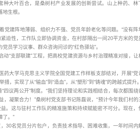
下套种大叶百合，是桑树村产业发展的创新尝试。山上种药、林
落地生根。
着党建阵地薄弱、组织力不强、党员年龄老化等问题。“没有阵
的紧迫性，工作队立即协调资金，在村部隔出一间20平方米的党
党员学习议事、群众咨询问诊的“红色驿站”。
启动“支部联建”工程，把高校党建资源与乡村治理精准对接，让
中医药大学马克思主义学院全国党建工作样板支部结对，开展“党
，实现了从“输血”到“造血”，从“塑形”到“铸魂”的跨越式提升
善“四议两公开”制度。“我们坚持理论和实践相结合，每次都围绕
益，凝聚合力！”桑树村党支部书记陈磊说，“预计今年我们村的
中受益。这与驻村工作队的精准施策和持续赋能密不可分。现在，
了。”
制度，30名党员分片包户，负责技术指导、困难收集，一年时间内