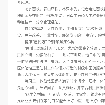
乡风淳。
龙乡西峡，群山环抱，林深水秀。记者走进西峡
株山茱萸在阳光下摇曳生姿，河南中医药大学驻桑树
种植技术，分享管理经验。
自2025年2月入驻以来，工作队立足“高校所
设、民生改善、产业转型、经济发展的“千金方”，绘
健康“惠民方” 银针架起连心桥
“曹博士给俺针灸了几次，类风湿带来的疼痛明
民陈立清一边撸起袖子，一边兴奋地说，他口中的“
一附属医院中医博士曹方。这个身着白大褂的一米八
医体验馆正是驻村工作队倾力打造的村级中医药服务
源和人才优势。建设中医体验馆，成为驻村工作队实施
每周三，体验馆里都挤满了前来问诊、理疗、体
是耐心倾听，细致问诊、认真辨证，并结合村民体质
“这里的村民一年到头干农活、忙家务，很少有
是想让乡亲们在家门口就能看上好中医、用上好中药