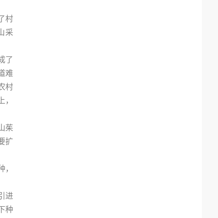
了村
山采
成了
道难
农村
上，
山茱
要扩
种，
引进
下种