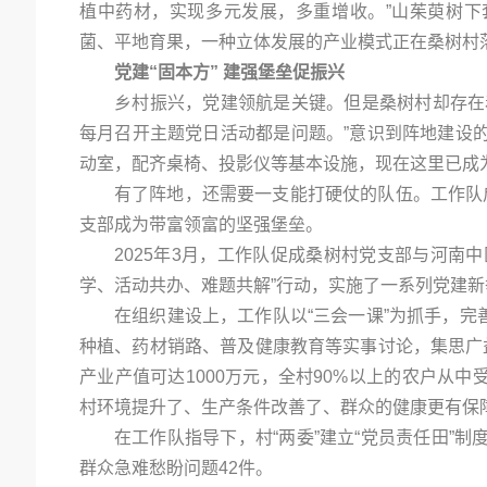
植中药材，实现多元发展，多重增收。”山茱萸树
菌、平地育果，一种立体发展的产业模式正在桑树村
党建“固本方” 建强堡垒促振兴
乡村振兴，党建领航是关键。但是桑树村却存在
每月召开主题党日活动都是问题。”意识到阵地建设
动室，配齐桌椅、投影仪等基本设施，现在这里已成为
有了阵地，还需要一支能打硬仗的队伍。工作队
支部成为带富领富的坚强堡垒。
2025年3月，工作队促成桑树村党支部与河南
学、活动共办、难题共解”行动，实施了一系列党建新举措
在组织建设上，工作队以“三会一课”为抓手，完
种植、药材销路、普及健康教育等实事讨论，集思广
产业产值可达1000万元，全村90%以上的农户从
村环境提升了、生产条件改善了、群众的健康更有保障
在工作队指导下，村“两委”建立“党员责任田”
群众急难愁盼问题42件。