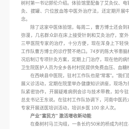
树村第一书记郭伦介绍。体验馆里配备了艾灸仪、电
灸、拔罐、穴位放血等中医外治疗法，还定期开展中
念。
除了这家中医体验馆，每周二，曹方博士还会到
弥漫，几名群众趴在床上接受针刺和艾灸治疗，室外
三甲医院专家的治疗，十分方便，现在浑身上下轻快
工作队曹方博士的诊疗赞不绝口。74岁的陈大爷患
况后制订专项针灸方案，定期上门治疗，现在他的病
卫生院医护人员为全乡各村村民提供免费血压、血糖
在西峡县中医院，驻村工作队也是“常客”。“我
展义诊活动，定期在院里举办健康知识讲座，现场为
队紧密协作，开展疑难病例会诊与技术带教，如今驻
总支书记王东说。在驻村工作队协调下，河南中医药
专家开展送医培训活动，培训乡医 100 余人次。
产业“富民方” 激活增收新动能
在桑树村马兰沟组，一条长约50米的桥成为村庄