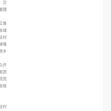
、艾
康理
艾香
省城
驻村
解情
根乡
众开
家团
院党
省级
驻村