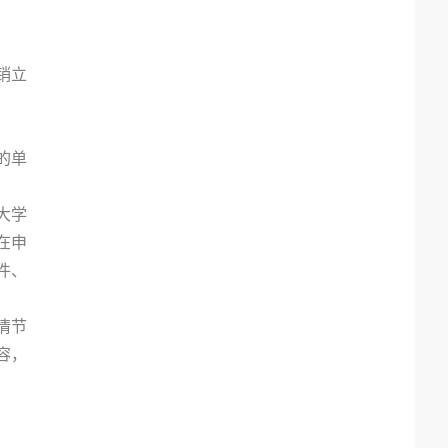
销立
的单
大学
在申
件、
情节
容，