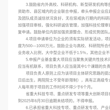
3.鼓励省内外高校、科研机构、新型研发机构
资助市、县区域内的企业联合申报，牵头申报企业应
及团队成员诚信状况良好，无在惩戒执行期内的科研
加强项目审核，强化科研诚信管理，加强科技伦理审
复申请。鼓励单位内部加强资源整合、形成优势团队
4.项目申请单位为企业的须有实际研发活动，
度为500—1000万元，鼓励企业与高校、科研院
业务收入比例，大中型企业不低于1.5％，其他企业
5.申报产业基金重大项目应当聚焦关键共性技术
应当有机联系，项目负责人应当是其中1个课题的负
项目负责人原则上应为该项目主体研究思路的提出者
日后出生，两院院士不受年龄限制），具有正高级专
人每年用于项目的工作时间不得少于6个月。
省重大科技专项、重点研发专项等重大创新项目
到2025年6月30日逾期未结项的，不得申报。
6.已承担省重大科技专项、重点研发专项、产