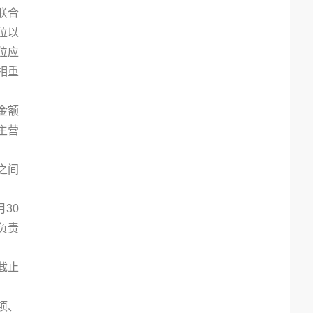
联合
位以
位应
相重
金额
主营
。
之间
30
负责
截止
项、