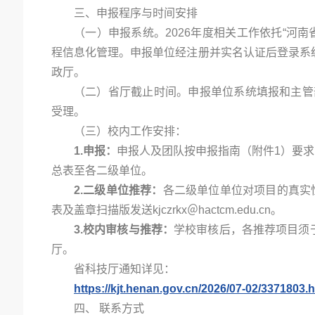
三、申报程序与时间安排
（一）申报系统。2026年度相关工作依托“河南省科
程信息化管理。申报单位经注册并实名认证后登录系
政厅。
（二）省厅截止时间。申报单位系统填报和主管部门
受理。
（三）校内工作安排：
1.
申报：
申报人及团队按申报指南（附件1）要求
总表至各二级单位。
2.
二级单位推荐：
各二级单位单位对项目的真实
表及盖章扫描版发送kjczrkx＠hactcm.edu.cn。
3.
校内审核与推荐：
学校审核后，各推荐项目须于
厅。
省科技厅通知详见：
https://kjt.henan.gov.cn/2026/07-02/3371803.
四、 联系方式