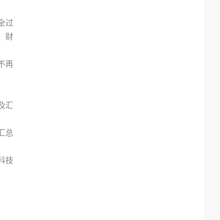
施全过
、财
不再
及汇
汇总
科技