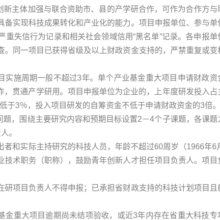
等创新主体加强与联合资助市、县的产学研合作，可作为合作方与
具备实现科技成果转化和产业化的能力。项目申报单位、参与单
严重失信行为记录和相关社会领域信用“黑名单”记录。各申报单
查。同一项目已获得省级及以上财政资金支持的，严禁重复或变
。
项目实施周期一般不超过3年。单个产业基金重大项目申请财政资
所合作，贯通产学研用。项目申报单位为企业的，上年度研发投入占
不低于3％，投入项目研发的自筹资金不低于申请财政资金的3倍
问题，围绕主要研究内容和预期目标设置2－4个子课题，各课题
责人。
和实际主持研究的科技人员，年龄不超过60周岁（1966年6月
业技术职务（职称），鼓励青年创新人才担任项目负责人。项目
在研项目负责人不得申报；已承担省财政支持的科技计划项目且
业基金重大项目逾期尚未结项验收，或近3年内存在省重大科技专