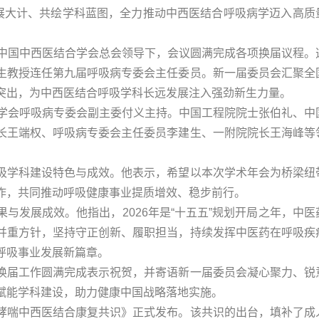
发展大计、共绘学科蓝图，全力推动中西医结合呼吸病学迈入高质
在中国中西医结合学会总会领导下，会议圆满完成各项换届议程。
生教授连任第九届呼吸病专委会主任委员。新一届委员会汇聚全
突出，为中西医结合呼吸学科长远发展注入强劲新生力量。
合学会呼吸病专委会副主委付义主持。中国工程院院士张伯礼、中
长王端权、呼吸病专委会主任委员李建生、一附院院长王海峰等
吸学科建设特色与成效。他表示，希望以本次学术年会为桥梁纽
作，共同推动呼吸健康事业提质增效、稳步前行。
与发展成效。他指出，2026年是“十五五”规划开局之年，中医
并重方针，坚持守正创新、履职担当，持续发挥中医药在呼吸疾
呼吸事业发展新篇章。
换届工作圆满完成表示祝贺，并寄语新一届委员会凝心聚力、锐
赋能学科建设，助力健康中国战略落地实施。
哮喘中西医结合康复共识》正式发布。该共识的出台，填补了成