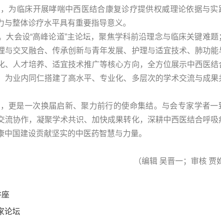
白，为临床开展哮喘中西医结合康复诊疗提供权威理论依据与实
力与整体诊疗水平具有重要指导意义。
。大会设“高峰论道”主论坛，聚焦学科前沿理念与临床关键难题
理与交叉融合、传承创新与青年发展、护理与适宜技术、肺功能
化、人才培养、适宜技术推广等核心方向，全方位展示中西医结
，为业内同仁搭建了高水平、专业化、多层次的学术交流与成果
会，更是一次换届启新、聚力前行的使命集结。与会专家学者一
交流协作，凝聚学术共识、加快成果转化，深耕中西医结合呼吸
康中国建设贡献坚实的中医药智慧与力量。
（编辑 吴晋一；审核 贾姝
讲座
家论坛