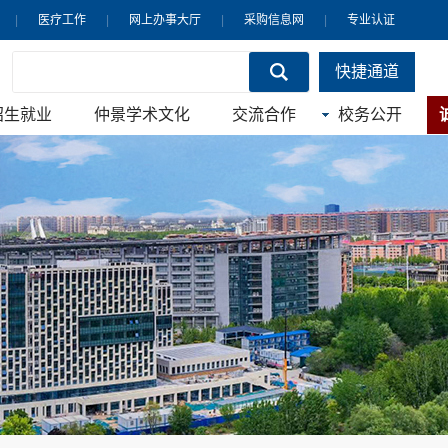
|
医疗工作
|
网上办事大厅
|
采购信息网
|
专业认证
快捷通道
招生就业
仲景学术文化
交流合作
校务公开