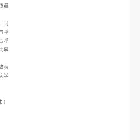
践遵
；同
与呼
合呼
共享
致表
病学
 ）