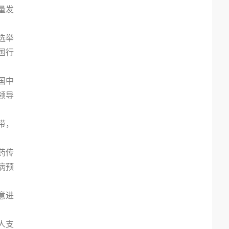
量发
选举
国行
国中
领导
带，
药传
病预
意进
人支