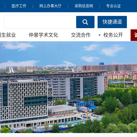
|
医疗工作
|
网上办事大厅
|
采购信息网
|
专业认证
快捷通道
招生就业
仲景学术文化
交流合作
校务公开