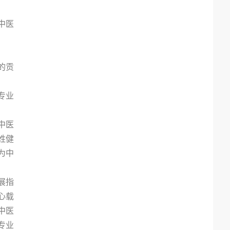
中医
的贡
专业
中医
姓健
为中
展指
心载
中医
专业