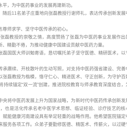
水平，为中医药事业的发展再建新功。
。随后11名弟子庄重地向张磊教授行谢师礼，表达传承创新发展
达尊师求学、坚守中医传承的初心。
对张磊教授的崇敬之情，高度赞扬了张磊为中医药事业发展作出
新、精勤不倦，为推动健康中国建设贡献中医药力量。
张磊国医大师训勉寄语，恳切嘱托弟子坚守医德、精研医术，以
传承赓续、开枝散叶的生动写照，对支持中医药强省建设、完善
以张磊教授为楷模，恪守仁心、精进医术、守正创新，为守护百
将持续锚定“双一流”创建，推进院校教育与师承教育深度结合，
中央将中医药发展上升为国家战略，为新时代中医药传承创新发
式，也是活化传承名老中医学术思想、临证经验、诊疗技艺的核
、赋能健康河南建设具有举足轻重的战略作用。他希望医院锚定
床服务各项工作。众弟子要勤修医德、精医术、传薪火，以过硬