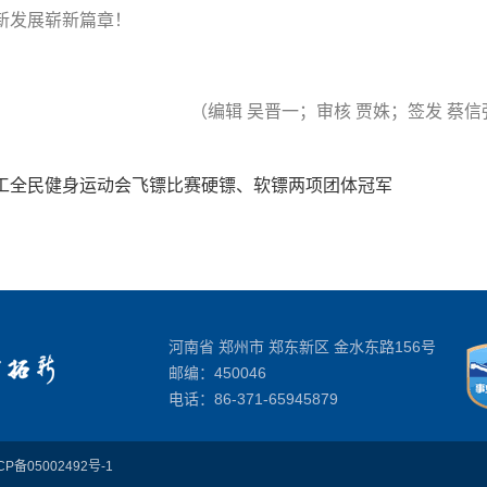
新发展崭新篇章！
（编辑 吴晋一；审核 贾姝；签发 蔡信
工全民健身运动会飞镖比赛硬镖、软镖两项团体冠军
河南省 郑州市 郑东新区 金水东路156号
邮编：450046
电话：
86-371-65945879
CP备05002492号-1