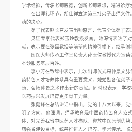
学术经验，传承老师医德，创新老师思想，精进诊疗
在出师礼环节，胡仕祥宣读第三批弟子出师文件
药的决心。
弟子代表赵长普发表出师感言，代表全体弟子表
见证专家代表郑玉玲教授发言，她深情表达了
献，表示要在张磊教授等前辈的精神引领下，继承创
国医大师传承工作室负责人孙玉信教授代为宣读
本领服务基层百姓。
李小芳在致辞中表示，此次出师仪式是仲景文脉
药特色人才培养体系具有重要意义。她勉励各位弟子
康、弘扬仲景之术作出新的贡献。同时也表示，学校
医药振兴发展培育更多骨干力量。
张健锋在总结讲话中指出，党的十八大以来，党
明了方向。他强调，师承教育是中医药特色育人范
体，对完善我省中医药人才梯队、释放中医原创优势
药强省建设目标，统筹推进人才培养、学术传承、临