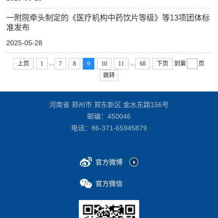
一附院牵头制定的《医疗机构中药饮片等级》等13项团体标
准发布
2025-05-28
...
...
上页
1
7
8
9
10
11
68
下页
到第
页
跳转
河南省 郑州市 郑东新区 金水东路156号
邮编：450046
电话：
86-371-65945879
官方微博
官方微信