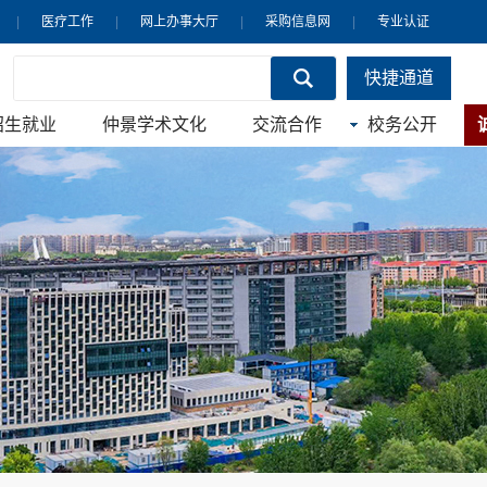
|
医疗工作
|
网上办事大厅
|
采购信息网
|
专业认证
快捷通道
招生就业
仲景学术文化
交流合作
校务公开