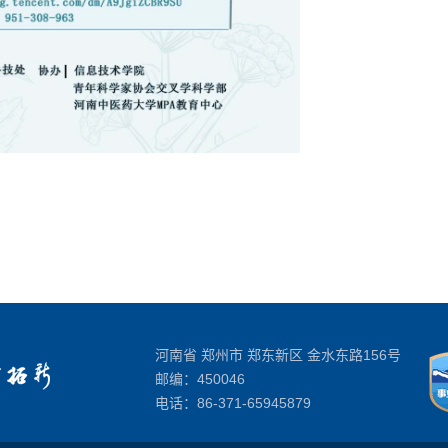
河南省 郑州市 郑东新区 金水东路156号
邮编：450046
电话：
86-371-65945879