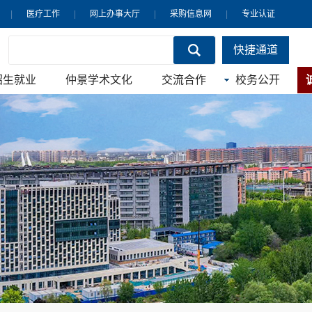
|
医疗工作
|
网上办事大厅
|
采购信息网
|
专业认证
快捷通道
招生就业
仲景学术文化
交流合作
校务公开