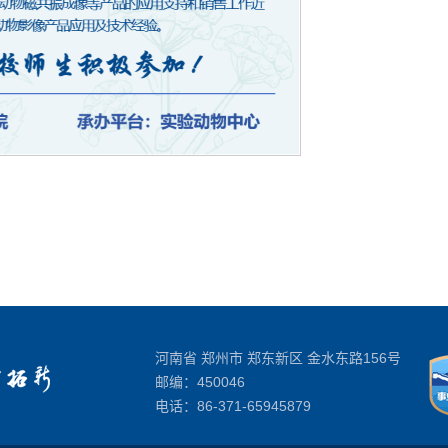
河南省 郑州市 郑东新区 金水东路156号
邮编：450046
电话：
86-371-65945879