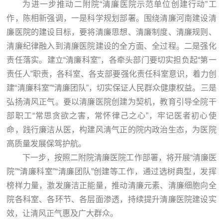
为进一步推动二附院“清廉医院示范单位创建行动”工
作，陈相新强调，一是科学规划部署。围绕清廉河南建设清
廉医院的建设目标，要将清廉思想、清廉制度、清廉规则、
清廉纪律融入到清廉医院建设的全方面、全过程。二是强化
责任落实。建立“清廉科室”，各牵头部门要切实担负起“第一
责任人”职责，各科室、各支部要强化责任科室意识，着力创
建“清廉科室”“清廉团队”，切实保证人民群众健康权益。三是
弘扬清风正气。要以清廉医院创建为契机，教育引导全院干
部职工“常思贪欲之害，常怀律己之心”，牢记医者初心使
命，践行廉洁从医，构建风清气正的院内政治生态，为医院
高质量发展保驾护航。
下一步，按照二附院清廉医院工作部署，将开展“清廉医
院”“清廉科室”“清廉团队”创建等工作，通过选树典型，发挥
榜样力量，激发廉洁正能量，推动清廉元素、清廉细胞向全
院各科室、各环节、各层面渗透，持续提升清廉医院建设实
效，让清风正气惠及广大群众。