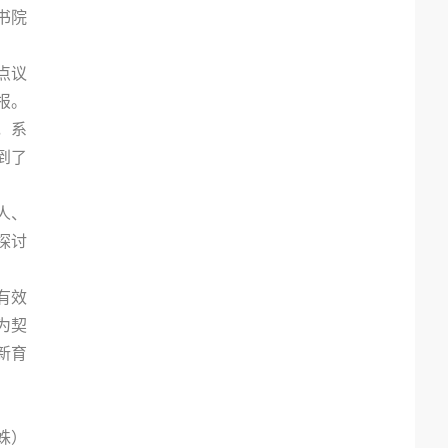
书院
点议
报。
，系
到了
人、
探讨
有效
为契
新育
姝）