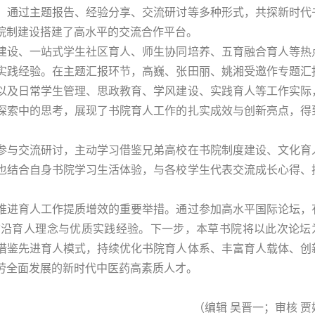
，通过主题报告、经验分享、交流研讨等多种形式，共探新时代
院制建设搭建了高水平的交流合作平台。
建设、一站式学生社区育人、师生协同培养、五育融合育人等热
实践经验。在主题汇报环节，高巍、张田丽、姚湘受邀作专题汇
以及日常学生管理、思政教育、学风建设、实践育人等工作实际
探索中的思考，展现了书院育人工作的扎实成效与创新亮点，得
参与交流研讨，主动学习借鉴兄弟高校在书院制度建设、文化育
也结合自身书院学习生活体验，与各校学生代表交流成长心得、
。
推进育人工作提质增效的重要举措。通过参加高水平国际论坛，
前沿育人理念与优质实践经验。下一步，本草书院将以此次论坛
借鉴先进育人模式，持续优化书院育人体系、丰富育人载体、创
劳全面发展的新时代中医药高素质人才。
（编辑 吴晋一；审核 贾