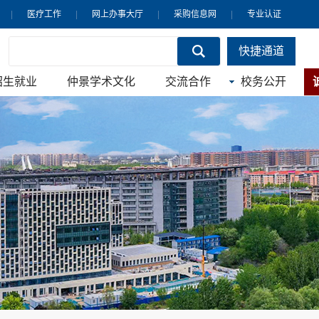
|
医疗工作
|
网上办事大厅
|
采购信息网
|
专业认证
快捷通道
招生就业
仲景学术文化
交流合作
校务公开