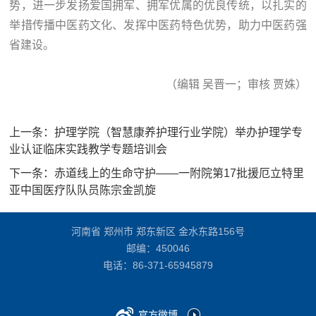
势，进一步发扬爱国拥军、拥军优属的优良传统，以扎实的
举措传播中医药文化、发挥中医药特色优势，助力中医药强
省建设。
（编辑 吴晋一；审核 贾姝）
上一条：
护理学院（智慧康养护理行业学院）举办护理学专
业认证临床实践教学专题培训会
下一条：
赤道线上的生命守护——一附院第17批援厄立特里
亚中国医疗队队员陈宗金凯旋
河南省 郑州市 郑东新区 金水东路156号
邮编：450046
电话：
86-371-65945879
官方微博