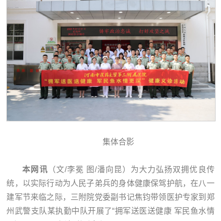
集体合影
本网讯
（文/李冕 图/潘向昆）为大力弘扬双拥优良传
统，以实际行动为人民子弟兵的身体健康保驾护航，在八一
建军节来临之际，三附院党委副书记焦钧带领医护专家到郑
州武警支队某执勤中队开展了“拥军送医送健康 军民鱼水情