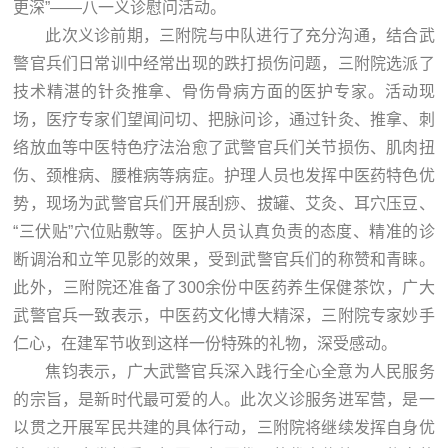
更深”——八一义诊慰问活动。
此次义诊前期，三附院与中队进行了充分沟通，结合武
警官兵们日常训中经常出现的跌打损伤问题，三附院选派了
技术精湛的针灸推拿、骨伤骨病方面的医护专家。活动现
场，医疗专家们望闻问切、把脉问诊，通过针灸、推拿、刺
络放血等中医特色疗法治愈了武警官兵们关节损伤、肌肉扭
伤、颈椎病、腰椎病等病症。护理人员也发挥中医药特色优
势，现场为武警官兵们开展刮痧、拔罐、艾灸、耳穴压豆、
“三伏贴”穴位贴敷等。医护人员认真负责的态度、精准的诊
断调治和立竿见影的效果，受到武警官兵们的称赞和青睐。
此外，三附院还准备了300余份中医药养生保健茶饮，广大
武警官兵一致表示，中医药文化博大精深，三附院专家妙手
仁心，在建军节收到这样一份特殊的礼物，深受感动。
焦钧表示，广大武警官兵深入践行全心全意为人民服务
的宗旨，是新时代最可爱的人。此次义诊服务进军营，是一
以贯之开展军民共建的具体行动，三附院将继续发挥自身优