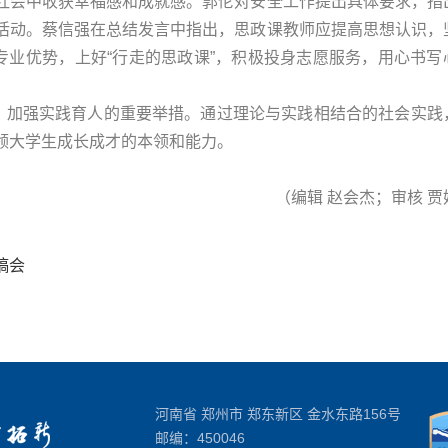
社会中收获幸福感和成就感。郭伦对安全工作提出具体要求，指
活动。蔡信强在总结发言中指出，思政课教师应提高思想认识，
专业优势，上好“行走的思政课”，积极投身志愿服务，用心书写
课、加强实践育人的重要举措。通过理论与实践相结合的社会实践
领大学生成长成才的本领和能力。
（编辑 赵会杰；审核 贾
稿会
河南省 郑州市 郑东新区 金水东路156号
邮编：450046