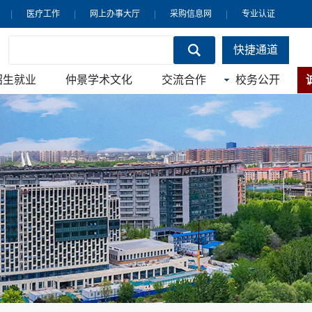
|
医疗工作
|
网上办事大厅
|
采购信息网
|
专业认证
快捷通道
招生就业
仲景学术文化
交流合作
校务公开