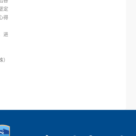
出各
坚定
心得
，进
姝）