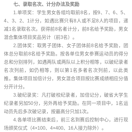
七、录取名次、计分办法及奖励
1.单项奖：学生男女各组均取前8名，按9、7、6、5、
4、3、2、1计分，如遇比赛只有8人或不足8人的项目，递
减1名录取名次。获得前8名者计分，前8名给予奖励，男女
混合集体项目奖品另计（前3名）。
2.团体奖：取男子团体、女子团体前8名给予奖励，团
体总分取前8名给予奖励。按各单位男女参赛运动员的得分
总和分别排列，如遇两队或两队以上积分相等，以破纪录者
名次列前，如仍相等，则以第1名多者名次列前，以此类
推。集体项目加倍计分，男女混合项目按比赛成绩相应分值
分开计分。
3.破纪录奖：凡打破校纪录者，加倍记分，破省大学生
纪录者另加50分，另外再给予奖励。在同一项目中，1名运
动员先后多次破记录，按最高分只加1次。
4.各单项比赛结束后，前三名到赛后控制中心，进行现
场颁奖仪式（4×100、4×400、16人接力除外）。