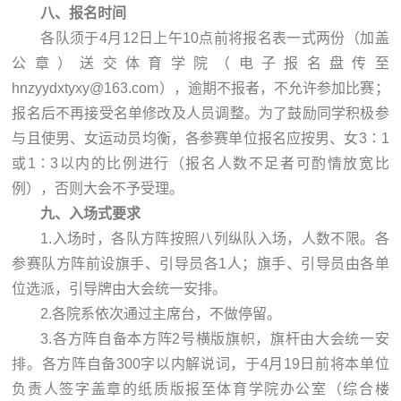
八、报名时间
各队须于4月12日上午10点前将报名表一式两份（加盖
公章）送交体育学院（电子报名盘传至
hnzyydxtyxy@163.com），逾期不报者，不允许参加比赛；
报名后不再接受名单修改及人员调整。为了鼓励同学积极参
与且使男、女运动员均衡，各参赛单位报名应按男、女3∶1
或1∶3以内的比例进行（报名人数不足者可酌情放宽比
例），否则大会不予受理。
九、入场式要求
1.入场时，各队方阵按照八列纵队入场，人数不限。各
参赛队方阵前设旗手、引导员各1人；旗手、引导员由各单
位选派，引导牌由大会统一安排。
2.各院系依次通过主席台，不做停留。
3.各方阵自备本方阵2号横版旗帜，旗杆由大会统一安
排。各方阵自备300字以内解说词，于4月19日前将本单位
负责人签字盖章的纸质版报至体育学院办公室（综合楼