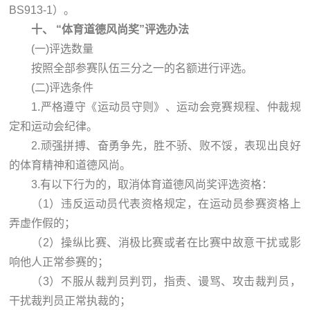
BS913-1）。
十、 “体育道德风尚奖”评选办法
(一)评选数量
按照全部参赛队伍三分之一的名额进行评选。
(二)评选条件
1.严格遵守《运动员守则》、运动会竞赛规程、仲裁规
定和运动会纪律。
2.顽强拼搏、奋勇争先，胜不骄、败不馁，表现出良好
的体育精神和道德风尚。
3.有以下行为的，取消体育道德风尚奖评选资格：
（1）违反运动员代表资格规定，在运动员参赛资格上
弄虚作假的；
（2）操纵比赛、消极比赛或者在比赛中故意干扰或影
响他人正常参赛的；
（3）不服从裁判员判罚，指责、谩骂、攻击裁判员，
干扰裁判员正常执裁的；