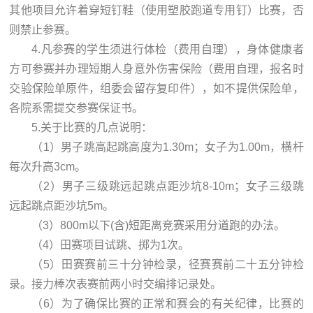
其他项目允许着穿短钉鞋（使用塑胶跑道专用钉）比赛，否
则禁止参赛。
4.凡参赛的学生须进行体检（费用自理），身体健康者
方可参赛并办理短期人身意外伤害保险（费用自理，报名时
交验保险单原件，组委会留存复印件），如不提供保险单，
各院系需提交参赛保证书。
5.关于比赛的几点说明：
（1）男子跳高起跳高度为1.30m；女子为1.00m，横杆
每次升高3cm。
（2）男子三级跳远起跳点距沙坑8-10m；女子三级跳
远起跳点距沙坑5m。
（3）800m以下(含)短距离竞赛采用分道跑的办法。
（4）田赛项目试跳、掷为1次。
（5）田赛赛前三十分钟检录，径赛赛前二十五分钟检
录。接力棒次表赛前两小时交编排记录处。
（6）为了确保比赛的正常和赛会的有关纪律，比赛的