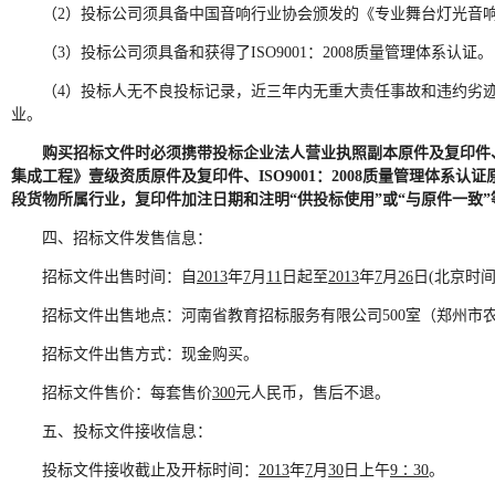
（2）投标公司须具备中国音响行业协会颁发的《专业舞台灯光音
（3）投标公司须具备和获得了ISO9001：2008质量管理体系认证。
（4）投标人无不良投标记录，近三年内无重大责任事故和违约劣
业。
购买招标文件时必须携带投标企业法人营业执照副本原件及复印件
集成工程》壹级资质原件及复印件、
ISO9001
：
2008
质量管理体系认证
段货物所属行业，复印件加注日期和注明“供投标使用”或“与原件一致
四、招标文件发售信息：
招标文件出售时间：自
2013
年
7
月
11
日起至
2013
年
7
月
26
日(北京时
招标文件出售地点：河南省教育招标服务有限公司500室（郑州市
招标文件出售方式：现金购买。
招标文件售价：每套售价
300
元人民币，售后不退。
五、投标文件接收信息：
投标文件接收截止及开标时间：
2013
年
7
月
30
日上午
9
∶
30
。