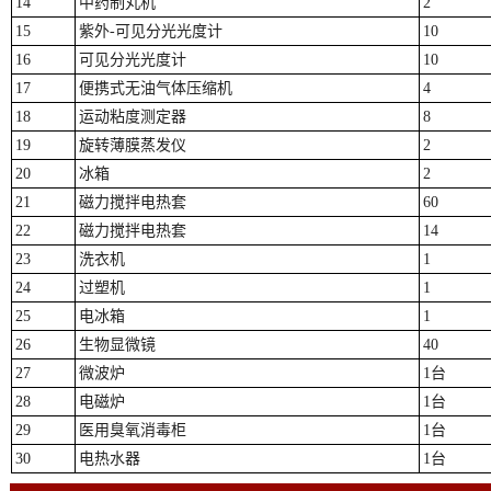
14
中药制丸机
2
15
紫外-可见分光光度计
10
16
可见分光光度计
10
17
便携式无油气体压缩机
4
18
运动粘度测定器
8
19
旋转薄膜蒸发仪
2
20
冰箱
2
21
磁力搅拌电热套
60
22
磁力搅拌电热套
14
23
洗衣机
1
24
过塑机
1
25
电冰箱
1
26
生物显微镜
40
27
微波炉
1台
28
电磁炉
1台
29
医用臭氧消毒柜
1台
30
电热水器
1台