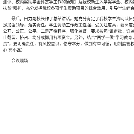
测评、校内奖助学金评定等工作的通知》及我校新生入学奖学金、校内
扶贫”精神，充分发挥我校各项学生资助项目的综合效用，引导学生综
最后，田力副校长作了总结讲话。她充分肯定了我校学生资助队伍多
是加强领导，落实责任。学生资助工作政策性强，受关注度高，要高度
公开、公正、公平。二是严格程序，强化监督。要求按照“谁审批、谁
止截留、挤占、均分或挪用各项资金。另外，结合“两学一做”学习教育
责”，要明确责任，有风控意识，恪守本分，做到有章可循，用制度管
心 郭小磊）
会议现场