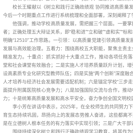
校长王耀献以《树立和践行正确政绩观 协同推进高质量发
今后一个时期重点工作进行系统梳理和全面部署，深刻阐释了
他强调，推动学校高质量发展，需把握三个层面。一要掌
者；正确处理五大辩证关系，即“稳和进”“立和破”“虚和实”“
明确“12510”工作思路。一引领：以高质量党建引领高质
发展与高效能治理。五着力：围绕高校五大职能，聚焦主责主
精准发力。十重点：抓实抓好十大重点工作，推动各项任务落
堂和社会课堂有效融合；二是实施人才培养质量跃升计划，增
设高素质专业化研究型教师队伍；四是实施“两个创新”深度融
人才培养与经济社会发展需要适配机制；六是锚定学校“三步走
面提升附属医院核心竞争力；八是加强国际交流与合作，推动
力；十是统筹高质量发展和高水平安全，奋力争创全国文明校
李小芳在讲话中表示，2025年，在全校师生的共同努力
育生态持续巩固，昂扬向上的发展态势推人奋进，这些都离不
是在立德树人根本任务的有力落实中实现引领；三是广大干部
围绕持续深化树立和践行正确政绩观学习教育，将其作为